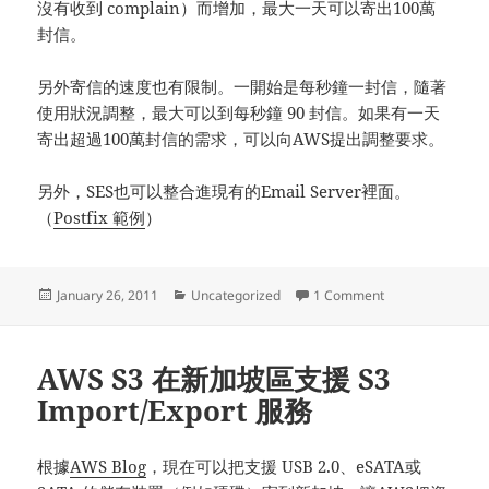
沒有收到 complain）而增加，最大一天可以寄出100萬
封信。
另外寄信的速度也有限制。一開始是每秒鐘一封信，隨著
使用狀況調整，最大可以到每秒鐘 90 封信。如果有一天
寄出超過100萬封信的需求，可以向AWS提出調整要求。
另外，SES也可以整合進現有的Email Server裡面。
（
Postfix 範例
）
Posted
Categories
on AWS 提供 Emai
January 26, 2011
Uncategorized
1 Comment
on
AWS S3 在新加坡區支援 S3
Import/Export 服務
根據
AWS Blog
，現在可以把支援 USB 2.0、eSATA或