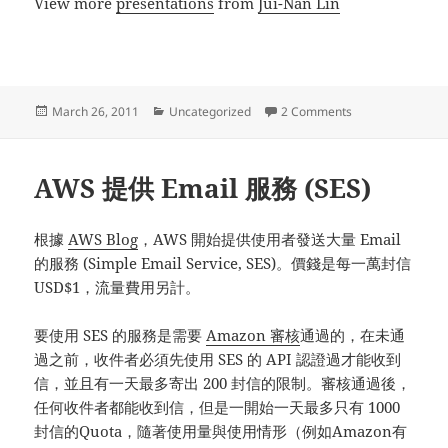
View more
presentations
from
Jui-Nan Lin
Posted
Categories
on HandlerSocket
March 26, 2011
Uncategorized
2 Comments
on
AWS 提供 Email 服務 (SES)
根據
AWS Blog
，AWS 開始提供使用者發送大量 Email
的服務 (Simple Email Service, SES)。價錢是每一萬封信
USD$1，流量費用另計。
要使用 SES 的服務是需要
Amazon 審核
通過的，在未通
過之前，收件者必須先使用 SES 的 API 認證過才能收到
信，並且有一天最多寄出 200 封信的限制。審核通過後，
任何收件者都能收到信，但是一開始一天最多只有 1000
封信的Quota，隨著使用量與使用情形（例如Amazon有