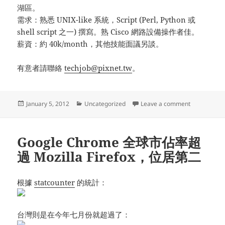
湖區。
需求：熟悉 UNIX-like 系統，Script (Perl, Python 或
shell script 之一) 撰寫。熟 Cisco 網路設備操作者佳。
薪資：約 40k/month，其他技能面議另談。
有意者請聯絡
techjob@pixnet.tw
。
Posted
Categories
on 徵才：P
January 5, 2012
Uncategorized
Leave a comment
on
Google Chrome 全球市佔率超
過 Mozilla Firefox，位居第二
根據
statcounter
的統計：
台灣則是在今年七月份就超過了：