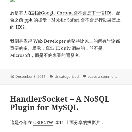
於是有人在
討論Google Chrome會不會是下一個IE6
。配
合之前 ppk 的擔憂：
Mobile Safari 會不會是行動裝置上
的 IE6?
。
我倒是覺得 Web Developer 的堅持比以上的所有討論都
重要的多。畢竟，寫出 IE only 網站的，並不是
Microsoft，而是不夠專業的開發者。
Posted
Categories
on Goog
December 3, 2011
Uncategorized
Leave a comment
on
HandlerSocket – A NoSQL
Plugin for MySQL
這是今年在
OSDC.TW
2011 上面分享的投影片：