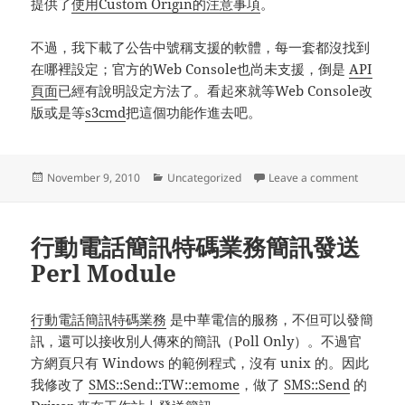
提供了
使用Custom Origin的注意事項
。
不過，我下載了公告中號稱支援的軟體，每一套都沒找到
在哪裡設定；官方的Web Console也尚未支援，倒是
API
頁面
已經有說明設定方法了。看起來就等Web Console改
版或是等
s3cmd
把這個功能作進去吧。
Posted
Categories
on Amaz
November 9, 2010
Uncategorized
Leave a comment
on
行動電話簡訊特碼業務簡訊發送
Perl Module
行動電話簡訊特碼業務
是中華電信的服務，不但可以發簡
訊，還可以接收別人傳來的簡訊（Poll Only）。不過官
方網頁只有 Windows 的範例程式，沒有 unix 的。因此
我修改了
SMS::Send::TW::emome
，做了
SMS::Send
的