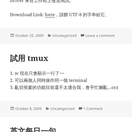
Driver 來在工作站上發送簡訊。
Download Link:
here
，請餵 UTF-8 的字串給它。
Posted
Categories
on 行動電
October 20, 2009
Uncategorized
Leave a comment
on
試用 tmux
1. w 現在只會顯示一行了~~
2. 可以兩個人同時操作同一個 terminal
3. 亂切視窗的功能目前還不太適合我，會手忙腳亂…orz
Posted
Categories
on 試用 tmux
October 8, 2009
Uncategorized
1 Comment
on
英文每日一句