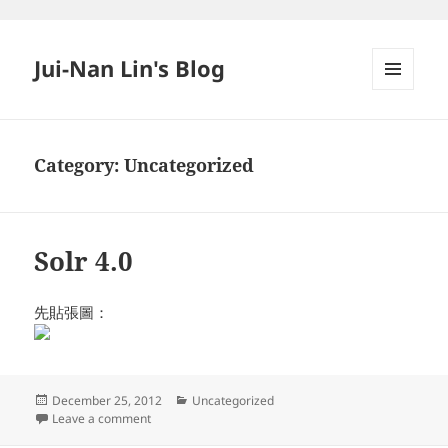
Jui-Nan Lin's Blog
MENU
AND
WIDGETS
Category:
Uncategorized
Solr 4.0
先貼張圖：
Posted
Categories
December 25, 2012
Uncategorized
on
on Solr 4.0
Leave a comment