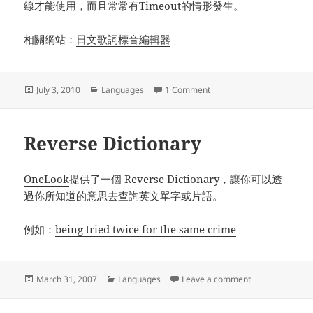
線才能使用，而且常常有Timeout的情形發生。
相關網站：
日文歌詞標音編輯器
Posted
Categories
on Furigana Injector
July 3, 2010
Languages
1 Comment
on
Reverse Dictionary
OneLook
提供了一個 Reverse Dictionary，讓你可以透
過你所知道的意思去查詢英文單字或片語。
例如：
being tried twice for the same crime
Posted
Categories
on Reverse Dict
March 31, 2007
Languages
Leave a comment
on