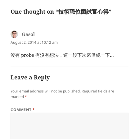
One thought on “技術職位面試官心得”
Gasol
says:
August 2, 2014 at 10:12 am
沒有 probe 有沒有想法，這一段下次來借鏡一下…
Leave a Reply
Your email address will not be published.
Required fields are
marked
*
COMMENT
*