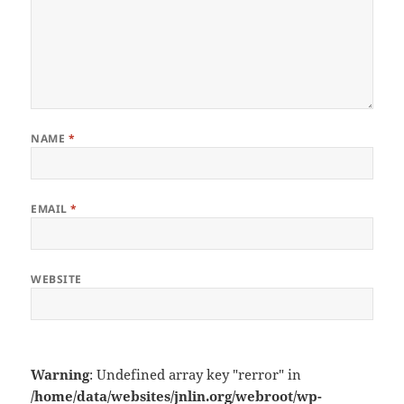
NAME
*
EMAIL
*
WEBSITE
Warning
: Undefined array key "rerror" in
/home/data/websites/jnlin.org/webroot/wp-