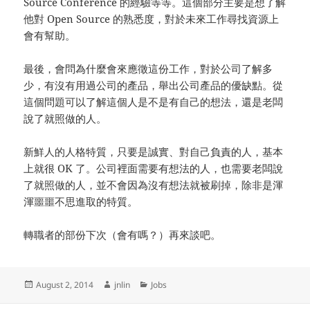
Source Conference 的經驗等等。這個部分主要是想了解
他對 Open Source 的熟悉度，對於未來工作尋找資源上
會有幫助。
最後，會問為什麼會來應徵這份工作，對於公司了解多
少，有沒有用過公司的產品，舉出公司產品的優缺點。從
這個問題可以了解這個人是不是有自己的想法，還是老闆
說了就照做的人。
新鮮人的人格特質，只要是誠實、對自己負責的人，基本
上就很 OK 了。公司裡面需要有想法的人，也需要老闆說
了就照做的人，並不會因為沒有想法就被刷掉，除非是渾
渾噩噩不思進取的特質。
轉職者的部份下次（會有嗎？）再來談吧。
Posted
Author
Categories
August 2, 2014
jnlin
Jobs
on