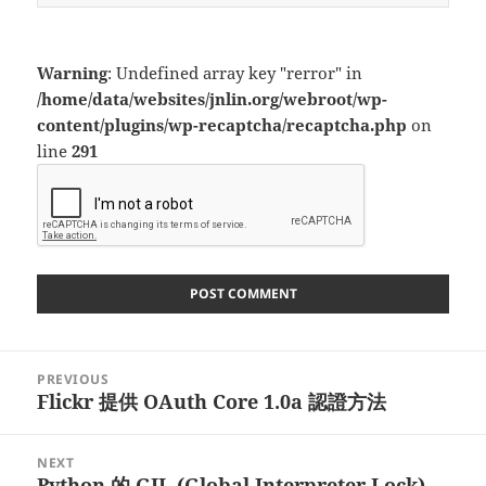
Warning
: Undefined array key "rerror" in
/home/data/websites/jnlin.org/webroot/wp-
content/plugins/wp-recaptcha/recaptcha.php
on
line
291
Post
PREVIOUS
navigation
Flickr 提供 OAuth Core 1.0a 認證方法
Previous
post:
NEXT
Python 的 GIL (Global Interpreter Lock)
Next