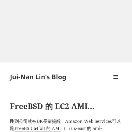
Jui-Nan Lin's Blog
MENU
AND
WIDGETS
FreeBSD 的 EC2 AMI…
剛到公司就被
DK長輩
提醒，
Amazon Web Services
可以
跑
FreeBSD 64 bit 的 AMI
了（us-east 的 ami-