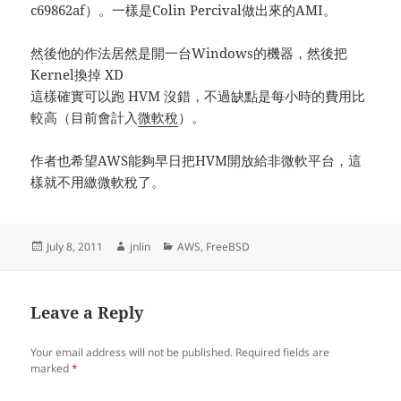
c69862af）。一樣是Colin Percival做出來的AMI。
然後他的作法居然是開一台Windows的機器，然後把
Kernel換掉 XD
這樣確實可以跑 HVM 沒錯，不過缺點是每小時的費用比
較高（目前會計入
微軟稅
）。
作者也希望AWS能夠早日把HVM開放給非微軟平台，這
樣就不用繳微軟稅了。
Posted
Author
Categories
July 8, 2011
jnlin
AWS
,
FreeBSD
on
Leave a Reply
Your email address will not be published.
Required fields are
marked
*