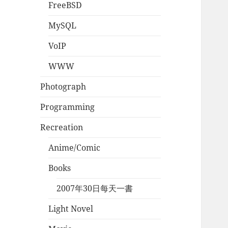
FreeBSD
MySQL
VoIP
WWW
Photograph
Programming
Recreation
Anime/Comic
Books
2007年30日每天一書
Light Novel