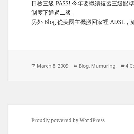
日檢三級 PASS! 今年要繼續複習三級
制度下通過二級。
另外 Blog 從美國主機搬回家裡 ADS
Posted
Categories
March 8, 2009
Blog
,
Mumuring
4 
on
Proudly powered by WordPress