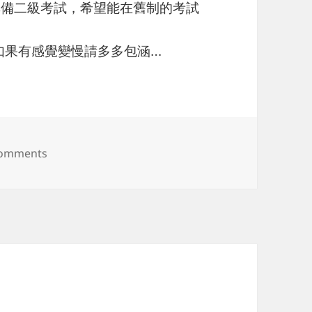
跟準備二級考試，希望能在舊制的考試
L，如果有感覺變慢請多多包涵…
on 日檢 3 級 PASS & Blog 搬家
Comments