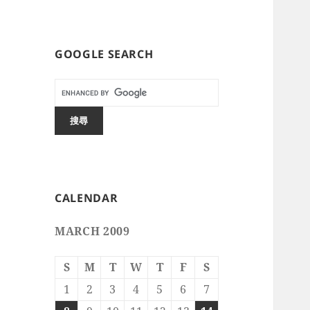
GOOGLE SEARCH
CALENDAR
MARCH 2009
S
M
T
W
T
F
S
1
2
3
4
5
6
7