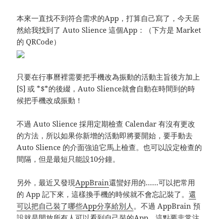
本來一直找不到符合需求的App，打算自己寫了，今天居
然給我找到了 Auto Slience 這個App：（下方是 Market
的 QRCode）
只要在行事曆裡需要把手機改為振動的活動主旨後方加上
[S] 或 *$*的後綴，Auto Slience就會自動在時間到的時
候把手機改成振動！
不過 Auto Slience 採用定期檢查 Calendar 有沒有更改
的方法，所以如果你新增的活動即將要開始，要手動去
Auto Slience 的介面強迫它馬上檢查。也可以設定檢查的
間隔，但是最短只能設10分鐘。
另外，最近又發現
AppBrain
還蠻好用的……可以把常用
的 App 記下來，這樣換手機的時候就不會忘記裝了。
還
可以把自己裝了哪些App分享給別人
。不過 AppBrain 預
設就是開放所有人可以看到自己裝的App，這點要非常注