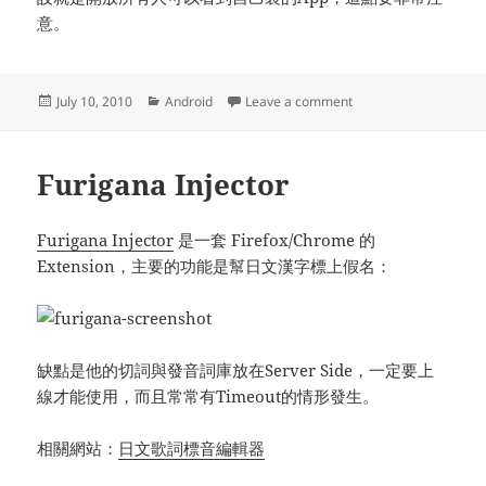
意。
Posted
Categories
on 實用的Android App: 
July 10, 2010
Android
Leave a comment
on
Furigana Injector
Furigana Injector
是一套 Firefox/Chrome 的
Extension，主要的功能是幫日文漢字標上假名：
缺點是他的切詞與發音詞庫放在Server Side，一定要上
線才能使用，而且常常有Timeout的情形發生。
相關網站：
日文歌詞標音編輯器