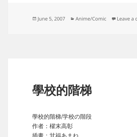
Posted
Categories
June 5, 2007
Anime/Comic
Leave a
on
學校的階梯
學校的階梯/学校の階段
作者：櫂末高彰
插畫：甘福あまね