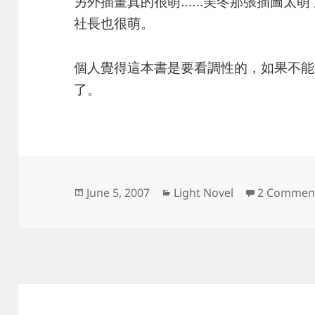
另外插畫真的很萌……美冬那張插圖太萌了 
社長也很萌。
個人覺得這本書是要看調性的，如果不能
了。
Posted
Categories
June 5, 2007
Light Novel
2 Commen
on