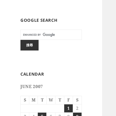
GOOGLE SEARCH
CALENDAR
JUNE 2007
S
M
T
W
T
F
S
1
2