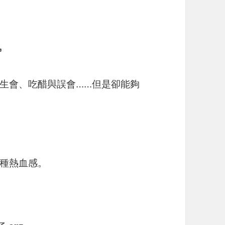
生會、吃醋與誤會……但是卻能夠
種熱血感。