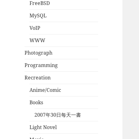
FreeBSD
MySQL
VoIP
WWW
Photograph
Programming
Recreation
Anime/Comic
Books
2007年30日每天一書
Light Novel