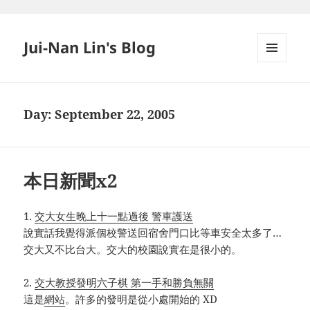
Jui-Nan Lin's Blog
MENU
AND
WIDGETS
Day:
September 22, 2005
本日新聞x2
1.
交大女生晚上十一點過後 警車護送
說實話我覺得派個校警送回宿舍門口比等車安全太多了…
交大又不比台大。交大的校園說實在是很小的。
2.
交大教授發明六子棋 第一手和勝負無關
這是
網站
。許多的發明是從小處開始的 XD