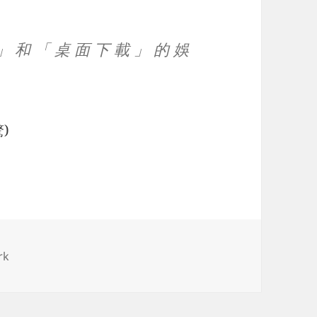
」 和 「 桌 面 下 載 」 的 娛
)
rk