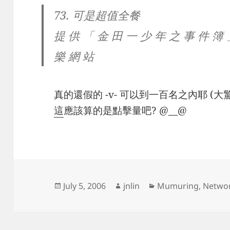
73. 可是超值全餐
提 供 「 金 田 一 少 年 之 事 件 簿 
樂 網 站
真的還假的 -v- 可以到一百名之內耶 (大驚
這
應該算的是點擊量吧? @__@
Posted
Author
Categories
July 5, 2006
jnlin
Mumuring
,
Netwo
on