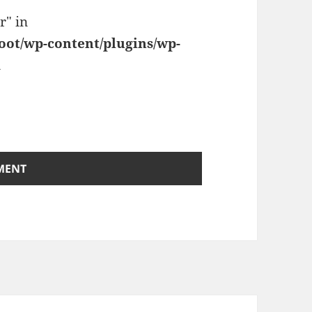
r" in
oot/wp-content/plugins/wp-
1