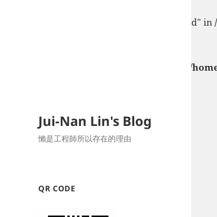
Warning
: Undefined array key "rcommentid" in
line
348
Warning
: Undefined array key "rchash" in
/home
Jui-Nan Lin's Blog
懶是工程師所以存在的理由
QR CODE