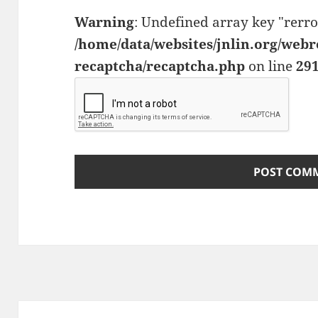
Warning
: Undefined array key "rerro
/home/data/websites/jnlin.org/webr
recaptcha/recaptcha.php
on line
29
Post