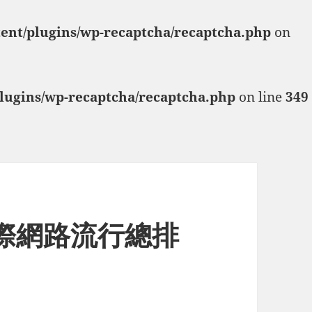
tent/plugins/wp-recaptcha/recaptcha.php
on
plugins/wp-recaptcha/recaptcha.php
on line
349
網際網路流行總排