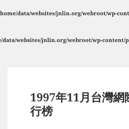
/home/data/websites/jnlin.org/webroot/wp-con
/data/websites/jnlin.org/webroot/wp-content/
1997年11月台灣
行榜