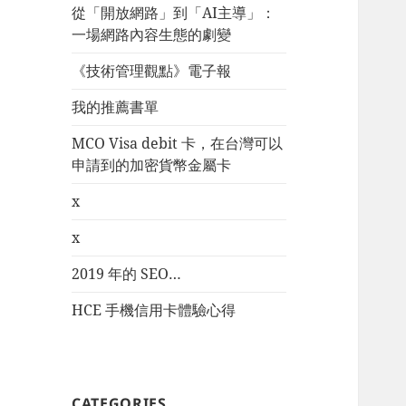
從「開放網路」到「AI主導」：
一場網路內容生態的劇變
《技術管理觀點》電子報
我的推薦書單
MCO Visa debit 卡，在台灣可以
申請到的加密貨幣金屬卡
x
x
2019 年的 SEO…
HCE 手機信用卡體驗心得
CATEGORIES