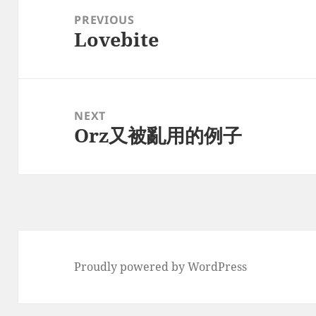
navigation
PREVIOUS
Lovebite
Previous
post:
NEXT
Orz又被亂用的例子
Next
post:
Proudly powered by WordPress